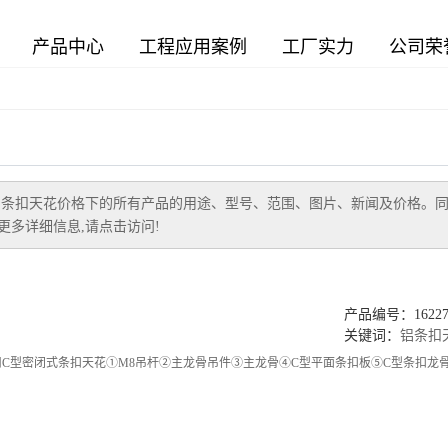
产品中心
工程应用案例
工厂实力
公司荣
铝条扣天花价格
下的所有产品的用途、型号、范围、图片、新闻及价格。
多详细信息,请点击访问!
产品编号：162271
关键词：
铝条扣
C型密闭式条扣天花①M8吊杆②主龙骨吊件③主龙骨④C型平面条扣板⑤C型条扣龙骨