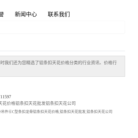
400-8096-819
誉
新闻中心
联系我们
同时我们还为您精选了
铝条扣天花价格
分类的行业资讯、价格行
1597
天花价格
铝条扣天花批发
铝条扣天花公司
吊件⑥C型条扣龙骨铝条扣天花价格,铝条扣天花批发,铝条扣天花公司