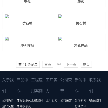
雕花
雕花
仿石材
仿石材
冲孔样品
冲孔样品
共 41 条记录
首页
1/4
下一页
尾页
关于我
产品中
工程应
工厂实
公司荣
新闻中
联系我
们
心
用案例
力
誉
心
们
公司简介
非标板系列
工程案例
工厂实力
公司荣誉
公司新闻
联系我们
企业文化
蜂窝板系列
行业资讯